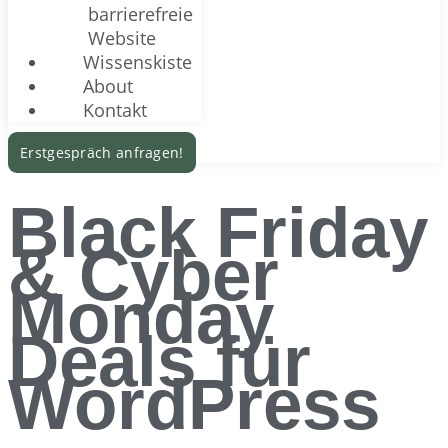
barrierefreie
Website
Wissenskiste
About
Kontakt
Erstgespräch anfragen!
Black Friday
& Cyber
Monday
Deals für
WordPress